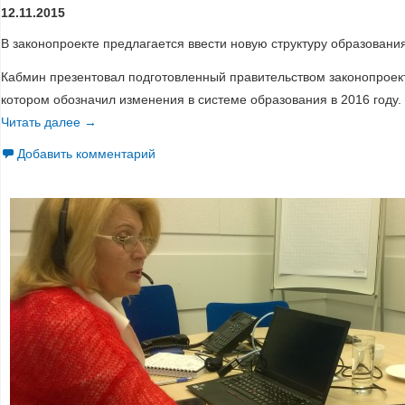
12.11.2015
В законопроекте предлагается ввести новую структуру образования
Кабмин презентовал подготовленный правительством законопроект
котором обозначил изменения в системе образования в 2016 году.
Читать далее
Как изменится система образования: презентован пр
→
Добавить комментарий