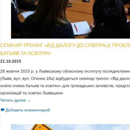
СЕМІНАР-ТРЕНІНГ «ВІД ДІАЛОГУ ДО СПІВПРАЦІ: ПРОБ
БАТЬКІВ ТА ОСВІТЯН»
21.10.2015
28 жовтня 2015 р. у Львівському обласному інституту післядипломно
(Львів, вул. вул. Огієнка 18а) відбудеться семінар-тренінг «Від діал
освіти очима батьків та освітян» для громадських активістів, предст
організацій та освітян Львівщини.
Читать далее
Семінар-тренінг «Від діалогу до співпраці: проблеми о
→
Добавить комментарий