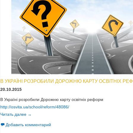
В УКРАЇНІ РОЗРОБИЛИ ДОРОЖНЮ КАРТУ ОСВІТНІХ РЕ
20.10.2015
В Україні розробили Дорожню карту освітніх реформ
http://osvita.ua/school/reform/48086/
Читать далее
В Україні розробили Дорожню карту освітніх реформ
→
Добавить комментарий