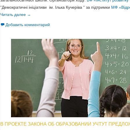
загальноосвітньої школи. Організатори ходу:
БФ «Інститут розвитку 
“Демократичні ініціативи ім. Ілька Кучеріва “ за підтримки
МФ «Відр
Читать далее
Круглий стіл «Реформа середньої освіти: школа очима 
→
Добавить комментарий
В ПРОЕКТЕ ЗАКОНА ОБ ОБРАЗОВАНИИ УЧТУТ ПРЕДЛ