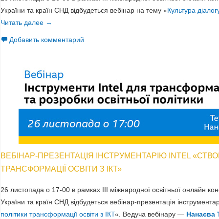
України та країн СНД відбудеться вебінар на тему «
Культура діалогу
Читать далее
Запрошуємо на вебінар Олени Мерзлякової «Культура 
→
Добавить комментарий
ВЕБІНАР-ПРЕЗЕНТАЦІЯ ІНСТРУМЕНТАРІЮ INTEL «СТВ
ТРАНСФОРМАЦІЇ ОСВІТИ З ІКТ»
26 листопада о 17-00 в рамках ІІI міжнародної освітньої онлайн ко
України та країн СНД відбудеться вебінар-презентація інструментарі
політики трансформації освіти з ІКТ
«. Ведуча вебінару —
Нанаєва 