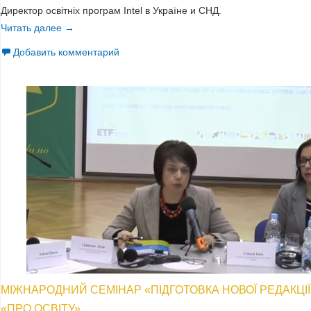
Директор освітніх програм Intel в Україне и СНД.
Читать далее
Вебінар-презентація інструментарію Intel «Створення
→
Добавить комментарий
МІЖНАРОДНИЙ СЕМІНАР «ПІДГОТОВКА НОВОЇ РЕДАКЦІЇ
«ПРО ОСВІТУ»