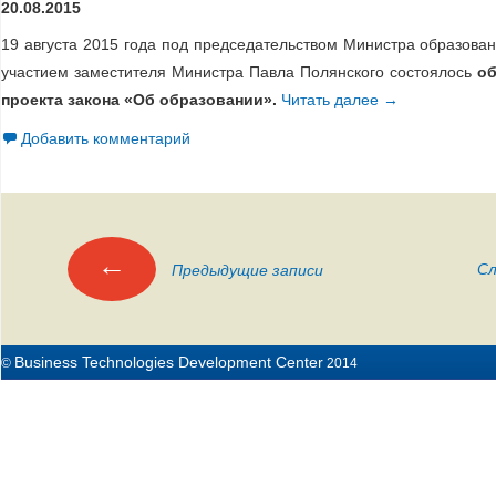
20.08.2015
19 августа 2015 года под председательством Министра образован
участием заместителя Министра Павла Полянского состоялось
об
проекта закона «Об образовании».
Читать далее
В проекте Зако
→
Добавить комментарий
НАВИГАЦИЯ ПО ЗАПИСЯМ
←
Сл
Предыдущие записи
Business Technologies Development Center
©
2014