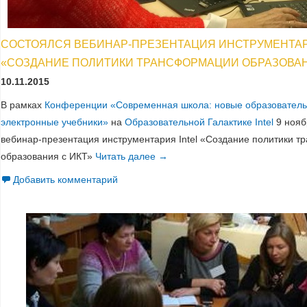
СОСТОЯЛСЯ ВЕБИНАР-ПРЕЗЕНТАЦИЯ ИНСТРУМЕНТАР
«СОЗДАНИЕ ПОЛИТИКИ ТРАНСФОРМАЦИИ ОБРАЗОВАН
10.11.2015
В рамках
Конференции «Современная школа: новые образователь
электронные учебники»
на
Образовательной Галактике Intel
9 нояб
вебинар-презентация инструментария Intel «Создание политики 
образования с ИКТ»
Читать далее
Состоялся вебинар-презентация
→
Добавить комментарий