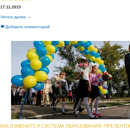
17.11.2015
Читать далее
Міжнародний семінар «Підготовка нової редакції Зако
→
Добавить комментарий
КАК ИЗМЕНИТСЯ СИСТЕМА ОБРАЗОВАНИЯ: ПРЕЗЕНТО