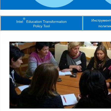
®
Инструмент
Intel
Education Transformation
Policy Tool
политик
Intel® Education Transformation Policy Tool
INTEL® EDUCA
TRANSFORMATI