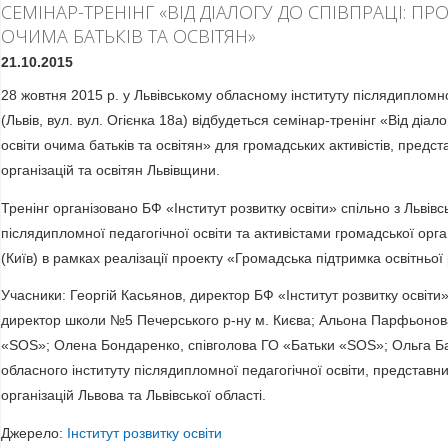
СЕМІНАР-ТРЕНІНГ «ВІД ДІАЛОГУ ДО СПІВПРАЦІ: П
ОЧИМА БАТЬКІВ ТА ОСВІТЯН»
21.10.2015
28 жовтня 2015 р. у Львівському обласному інституту післядипломно
(Львів, вул. вул. Огієнка 18а) відбудеться семінар-тренінг «Від діал
освіти очима батьків та освітян» для громадських активістів, предст
організацій та освітян Львівщини.
Тренінг організовано БФ «Інститут розвитку освіти» спільно з Львів
післядипломної педагогічної освіти та активістами громадської орг
(Київ) в рамках реалізації проекту «Громадська підтримка освітньої
Учасники: Георгій Касьянов, директор БФ «Інститут розвитку освіти
директор школи №5 Печерського р-ну м. Києва; Альона Парфьонова
«SOS»; Олена Бондаренко, співголова ГО «Батьки «SOS»; Ольга Ба
обласного інституту післядипломної педагогічної освіти, представни
організацій Львова та Львівської області.
Джерело:
Інститут розвитку освіти