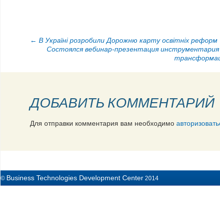
НАВИГАЦИЯ ПО ЗАПИСЯМ
←
В Україні розробили Дорожню карту освітніх реформ
Состоялся вебинар-презентация инструментария 
трансформац
ДОБАВИТЬ КОММЕНТАРИЙ
Для отправки комментария вам необходимо
авторизовать
Business Technologies Development Center
©
2014