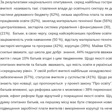
За результатами національного опитування, серед найбільш гостри
вчителі називають такі: ставлення влади до освітнього сектору як д
частини державного бюджету (62%), низька заробітна плата та зни
працівників освіти (62%), занепад матеріально-технічної бази (56%
централізована, застаріла система управління і фінансування (30),
(21%). Батьки, в свою чергу, серед найсерйозніших проблем освіти
зацікавленість учнів навчанням (50 %), відсталу матеріально-технічн
застарілі методики та програми (42%), корупцію (39%). Майже 62% 
схильні вважати, що школа дає добрі знання, 44% педагогів вважа
життя і лише 10% батьків згодні з цим тведженням. Щодо якості осв
опитаних вчителів та батьків вважають, що якість освіти в українсь
«середньому рівні». У своїй роботі вчителі найбільше незадоволені
забезпечення (67%), статусом вчителя у суспільстві (41%). Щодо р
знають про новації, що пропонуються у проекті закону “Про освіту
батьків впевнені, що реформа школи є можливою і 38% переконані,
років, ефект реформ буде відчутний у покращенні якості освіти. Щ
думку опитаних батьків, на першому місці має бути створення нови
підвищення заробітної плати вчителів і викорінення корупції та нече