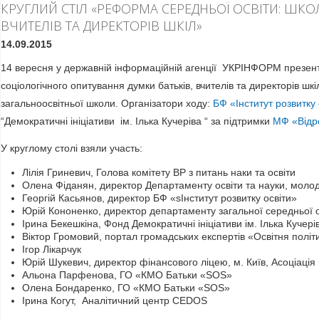
КРУГЛИЙ СТІЛ «РЕФОРМА СЕРЕДНЬОЇ ОСВІТИ: ШКО
ВЧИТЕЛІВ ТА ДИРЕКТОРІВ ШКІЛ»
14.09.2015
14 вересня у державній інформаційній агенції УКРІНФОРМ презен
соціологічного опитування думки батьків, вчителів та директорів ш
загальноосвітньої школи. Організатори ходу:
БФ «Інститут розвитку 
“Демократичні ініціативи ім. Ілька Кучеріва “ за підтримки
МФ «Відр
У круглому столі взяли участь:
Лілія Гриневич, Голова комітету ВР з питань наки та освіти
Олена Фіданян, директор Департаменту освіти та науки, молод
Георгій Касьянов, директор БФ «sІнститут розвитку освіти»
Юрій Кононенко, директор департаменту загальної середньої 
Ірина Бекешкіна, Фонд Демократичні ініціативи ім. Ілька Кучері
Віктор Громовий, портал громадських експертів «Освітня політ
Ігор Лікарчук
Юрій Шукевич, директор фінансового ліцею, м. Київ, Асоціація 
Альона Парфенова, ГО «КМО Батьки «SOS»
Олена Бондаренко, ГО «КМО Батьки «SOS»
Ірина Когут, Аналітичний центр CEDOS