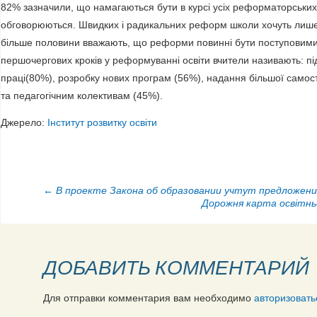
82% зазначили, що намагаються бути в курсі усіх реформаторських 
обговорюються. Швидких і радикальних реформ школи хочуть лише 3
більше половини вважають, що реформи повинні бути поступовими
першочергових кроків у реформуванні освіти вчители називають: п
праці(80%), розробку нових програм (56%), надання більшої самост
та педагогічним колективам (45%).
Джерело:
Інститут розвитку освіти
НАВИГАЦИЯ ПО ЗАПИСЯМ
←
В проекте Закона об образовании учтут предложени
Дорожня карта освітнь
ДОБАВИТЬ КОММЕНТАРИЙ
Для отправки комментария вам необходимо
авторизовать