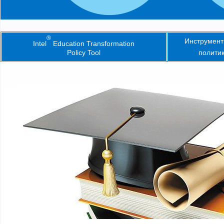
®
Инструмент
Intel
Education Transformation
Policy Tool
политик
Intel® Education Transformation Policy Tool
INTEL® EDUCA
TRANSFORMATI